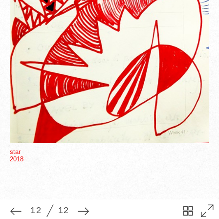
12
12
star
2018