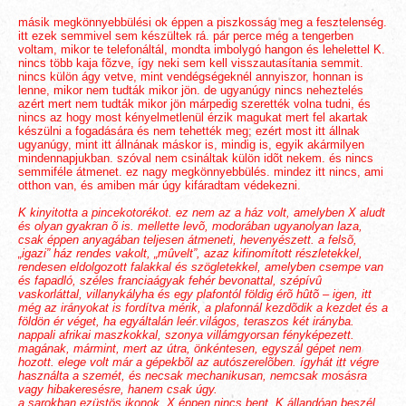
másik megkönnyebbülési ok éppen a piszkosság meg a fesztelenség.
itt ezek semmivel sem készültek rá. pár perce még a tengerben
voltam, mikor te telefonáltál, mondta imbolygó hangon és lehelettel K.
nincs több kaja fõzve, így neki sem kell visszautasítania semmit.
nincs külön ágy vetve, mint vendégségeknél annyiszor, honnan is
lenne, mikor nem tudták mikor jön. de ugyanúgy nincs neheztelés
azért mert nem tudták mikor jön márpedig szerették volna tudni, és
nincs az hogy most kényelmetlenül érzik magukat mert fel akartak
készülni a fogadására és nem tehették meg; ezért most itt állnak
ugyanúgy, mint itt állnának máskor is, mindig is, egyik akármilyen
mindennapjukban. szóval nem csináltak külön idõt nekem. és nincs
semmiféle átmenet. ez nagy megkönnyebbülés. mindez itt nincs, ami
otthon van, és amiben már úgy kifáradtam védekezni.
K kinyitotta a pincekotorékot. ez nem az a ház volt, amelyben X aludt
és olyan gyakran õ is. mellette levõ, modorában ugyanolyan laza,
csak éppen anyagában teljesen átmeneti, hevenyészett. a felsõ,
„igazi” ház rendes vakolt, „mûvelt”, azaz kifinomított részletekkel,
rendesen eldolgozott falakkal és szögletekkel, amelyben csempe van
és fapadló, széles franciaágyak fehér bevonattal, szépívû
vaskorláttal, villanykályha és egy plafontól földig érõ hûtõ
–
igen, itt
még az irányokat is fordítva mérik, a plafonnál kezdõdik a kezdet és a
földön ér véget, ha egyáltalán leér.világos, teraszos két irányba.
nappali afrikai maszkokkal, szonya villámgyorsan fényképezett.
magának, mármint, mert az útra, önkéntesen, egyszál gépet nem
hozott. elege volt már a gépekbõl az autószerelõben. ígyhát itt végre
használta a szemét, és necsak mechanikusan, nemcsak mosásra
vagy hibakeresésre, hanem csak úgy.
a sarokban ezüstös ikonok. X éppen nincs bent. K állandóan beszél