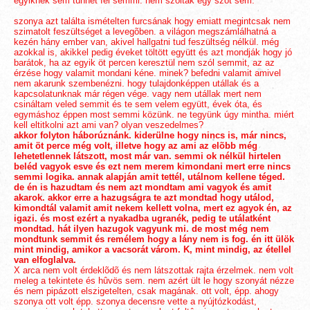
egyiknek sem tûnhet fel semmi. nem szóltak egy szót sem.
szonya azt találta ismételten furcsának hogy emiatt megintcsak nem
szimatolt feszültséget a levegõben. a világon megszámlálhatná a
kezén hány ember van, akivel hallgatni tud feszültség nélkül. még
azokkal is, akikkel pedig éveket töltött együtt és azt mondják hogy jó
barátok, ha az egyik öt percen keresztül nem szól semmit, az az
érzése hogy valamit mondani kéne. minek? befedni valamit amivel
nem akarunk szembenézni. hogy tulajdonképpen utállak és a
kapcsolatunknak már régen vége. vagy nem utállak mert nem
csináltam veled semmit és te sem velem együtt, évek óta, és
egymáshoz éppen most semmi közünk. ne tegyünk úgy mintha. miért
kell eltitkolni azt ami van? olyan veszedelmes?
akkor folyton háborúznánk. kiderülne hogy nincs is, már nincs,
amit öt perce még volt, illetve hogy az ami az elõbb még
lehetetlennek látszott, most már van. semmi ok nélkül hirtelen
beléd vagyok esve és ezt nem merem kimondani mert erre nincs
semmi logika. annak alapján amit tettél, utálnom kellene téged.
de én is hazudtam és nem azt mondtam ami vagyok és amit
akarok. akkor erre a hazugságra te azt mondtad hogy utálod,
kimondtál valamit amit nekem kellett volna, mert ez agyok én, az
igazi. és most ezért a nyakadba ugranék, pedig te utálatként
mondtad. hát ilyen hazugok vagyunk mi. de most még nem
mondtunk semmit és remélem hogy a lány nem is fog. én itt ülök
mint mindig, amikor a vacsorát várom. K, mint mindig, az étellel
van elfoglalva.
X arca nem volt érdeklõdõ és nem látszottak rajta érzelmek. nem volt
meleg a tekintete és hûvös sem. nem azért ült le hogy szonyát nézze
és nem pipázott elszigetelten, csak magának. ott volt, épp. ahogy
szonya ott volt épp. szonya decensre vette a nyújtózkodást,