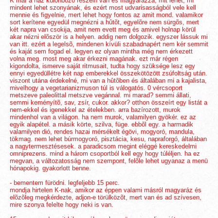
K már a ház különbözõ részein van és magyarázza, mit lehet, mi
mindent lehet szonyának, és ezért most udvarisasságból vele kell
mennie és figyelnie, mert lehet hogy fontos az amit mond. valamikor
sort kerítene egyedül megnézni a hûtõt, egyelõre nem sürgõs, mert
két napra van csokija, amit nem evett meg és amivel holnap körül
akar nézni elõször is a helyen. addig nem dolgozik. egyszer lássuk mi
van itt. ezért a legelsõ, mindenen kívüli szabadnapért nem kér semmit
és kaját sem fogad el. legyen ez olyan mintha még nem érkezett
volna meg. most meg akar érkezni magának. ezt már régen
kigondolta, ismerve saját ritmusait, tudta hogy szüksége lesz egy
ennyi egyedüllétre két nap emberekkel összekötözött zsúfoltság után.
viszont utána érdekelné, mi van a hûtõben és általában mi a kajalista,
mivelhogy a vegetarianizmuson túl is válogatós. 0 vércsoport
metszeve paleolittal metszve vegánnal. mi marad? semmi állati,
semmi keményítõ, sav, zsír, cukor. akkor? otthon összeírt egy listát a
nem-ekkel és igenekkel az ételekben. arra bazírozott, murok
mindenhol van a világon. ha nem murok, valamilyen gyökér. ez az
egyik alapétel. a másik körte, szilva, füge. ebbõl egy. a harmadik
valamilyen dió, rendes hazai mérsékelt égövi, mogyoró, mandula,
tökmag. nem lehet búrmogyoró, pisztácia, kesu, napraforgó, általában
a nagytermesztésesek. a paradicsom megint eléggé kereskedelmi
omniprezens. mind a három csoportból kell egy hogy túléljen. ha ez
megvan, a változatosság nem szempont, felõle lehet ugyanaz a menü
hónapokig. gyakorlott benne.
- bementem fürödni. legfeljebb 15 perc.
mondja hirtelen K-nak, amikor az éppen valami másról magyaráz és
elõzõleg megkérdezte, adjon-e törülközõt, mert van és ad szívesen,
mire szonya felelte hogy neki is van.