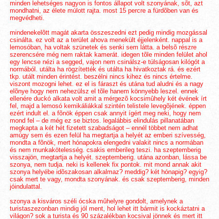
minden lehetséges nagyon is fontos állapot volt szonyának, sõt, azt
mondhatni, az élete múlott rajta. most 15 percre a fürdõben van és
megvédheti.
mindenekelõtt magát akarta összeszedni ezt pedig mindig mozgással
csinálta. ez volt az a terület ahova menekült éjjelenként. nappal is a
lemosóban, ha voltak szünetek és senki sem látta. a belsõ részre
szerencsére még nem raktak kamerát. idegen tõle minden felület ahol
egy lencse nézi a segged, vajon nem csinálsz-e túlságosan kilógót a
normából. utálta ha rögzítették és utálta ha hivatkoztak rá. és ezért
tkp. utált minden érintést. beszélni nincs kihez és nincs értelme.
viszont mozogni lehet. ez el is fáraszt és utána tud aludni és a nagy
elõnye hogy nem nehezülsz el tõle hanem könnyebb leszel. ennek
ellenére duckó alkata volt amit a mérgezõ kocsimûhely két évének írt
fel, majd a lemosó kemikáliákkal szintén telistele levegõjének. éppen
ezért indult el. a fõnök éppen csak annyit ígért meg neki, hogy nem
mond fel – de még ez se biztos. legalábbis elindulás pillanatában
megkapta a két hét fizetett szabadságot – ennél többet nem adhat
amúgy sem és ezen felül ha megtartja a helyét az emberi szívesség,
mondta a fõnök, mert hónapokra elengedni valakit nincs a normában
és nem munkakötelesség. csakis emberileg teszi. ha szeptemberig
visszajön, megtartja a helyét. szeptemberig. utána azonban, lássa be
szonya, nem tudja. neki is kellenek fix pontok. mit mond annak akit
szonya helyébe idõszakosan alkalmaz? meddig? két hónapig? egyig?
csak mert te vagy, mondta szonyának. és csak szeptemberig, minden
jóindulattal.
szonya a kisváros széli ócska mûhelyre gondolt, amelynek a
turistaszezonban mindig jól ment, hol lehet itt bármit is kockáztatni a
világon? sok a turista és 90 százalékban kocsival jönnek és mert itt