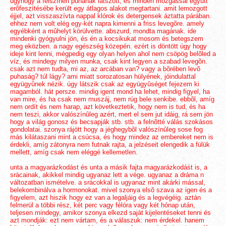
úgyhogy a felszínen puhának látszott, és minden mozgással együtt
erõfeszítésébe került egy átlagos alakot megtartani. amit lemozgott
éjjel, azt visszaszívta nappal klórok és detergensek áztatta párában.
ehhez nem volt elég egy-két napra kimenni a friss levegõre. amely
egyébként a mûhelyt körülvette. abszurd, mondta magának. ide
mindenki gyógyulni jön, és én a kocsikukat mosom és betegszem
meg eközben. a nagy egészség közepén. ezért is döntött úgy hogy
ideje kint lenni, mégpedig egy olyan helyen ahol nem csöpög belõled a
víz, és mindegy milyen munka, csak kint legyen a szabad levegõn.
csak azt nem tudta, mi az, az arcában van? vagy a bõrében levõ
puhaság? túl lágy? ami miatt sorozatosan hülyének, jóindulattal
együgyûnek nézik. úgy látszik csak az együgyûséget fejezem ki
magamból. hát persze. mindig igent mond ha lehet, mindig figyel, ha
van mire, és ha csak nem muszáj, nem rúg bele senkibe. ebbõl, amíg
nem ordít és nem harap, azt következtetik, hogy nem is tud, és ha
nem teszi, akkor valószínûleg azért, mert el sem jut idáig, rá sem jön
hogy a világ gonosz és becsapják stb. stb. a felnõtté válás szokásos
gondolatai. szonya rájött hogy a jéghegybõl valószínûleg sose fog
más kilátaszani mint a csúcsa, és hogy mindez az embereket nem is
érdekli, amíg zátonyra nem futnak rajta, a jelzéseit elengedik a fülük
mellett, amíg csak nem eléggé kellemetlen.
unta a magyarázkodást és unta a másik fajta magyarázkodást is, a
srácainak, akikkel mindig ugyanaz lett a vége. ugyanaz a dráma n
változatban ismételve. a srácokkal is ugyanaz mint akárki mással,
belekombinálva a hormonokat. mivel szonya elsõ szava az igen és a
figyelem, azt hiszik hogy ez van a legaljáig és a legvégéig. aztán
felmerül a többi rész, két perc vagy félóra vagy két hónap után,
teljesen mindegy, amikor szonya elkezd saját kijelentéseket tenni és
azt mondják: ezt nem vártam, és a válaszuk: nem érdekel. hanem