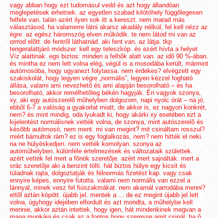
vagy abban hogy ezt tudomásul vedd és azt hogy állandóan
meglepetések érhetnek. az egyetlen szabad kilótóhely függõlegesen
felfele van. talán azért ilyen sok itt a kereszt. nem marad más
választásod, ha valamerre látni akarsz akadály nélkül, fel kell nézz az
égre. az egész háromszög elven mûködik. te nem látod mi van az
orrrod elõtt. de fentrõl láthatnád. aki fent van, az látja. tkp
tengeralattjáró módszer. kell egy teleszkóp. és ezért hívta a helyet
Víz alattinak. egs biztos: minden a felhõk alatt van. az idõ 90 %-ában.
és mintha ez nem lett volna elég, végül is a mosodába került, mármint
autómosóba, hogy ugyanezt folytassa. nem érdekes? elvégzett egy
szakiskolát, hogy legyen végre „normális”, legyen kézzel fogható
állása, valami ami nevezhetõ és ami alapján besorolható – és ha
besorolható, akkor remélhetõleg békén hagyják. Én vagyok szonya,
xy, aki egy autószerelõ mûhelyben dolgozom, napi nyolc órát – na jó,
ebbõl 6-7 a valóság a gyakorlat miatt, de akkor is, ez nagyon konkrét,
nem? és mint mindig, oda lyukadt ki, hogy akárki xy esetében ezt a
kijelentést normálisnek vették volna, de szonya, mint autószerelõ és
késõbb autómosó, nem ment. mi van megint? mit csináltam rosszul?
miért bámultok rám? ez is egy foglalkozás, nem? nem hitték el neki.
na ne hülyéskedjen. nem vették komolyan. szonya az
autómûhelyben. különféle értelmezések és változataik születtek.
azért vették fel mert a fõnök szeretõje. azért mert sajnálták. mert a
srác szeretõje aki a benzint tölti. hát biztos hülye egy kicsit és
túladnak rajta, dolgoztatják és félnormás fizetést kap. vagy csak
ennyire képes, ennyire futotta. valami nem normális van ezzel a
lánnyal, minek vesz fel fiúszakmákat. nem akarnál varrodába menni?
ettõl aztán köpött. újabb jel. mentek a ... de ez megint újabb jel lett
volna, úgyhogy idejében elfordult és azt mondta, a mûhelybe kell
mennie, akkor aztán intettek, hogy igen, hát mindenkinek megvan a
maga munkája és csak az a fontos hogy szeresse amit csinál. ha õ