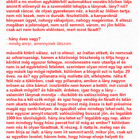
ebbõl a no motion agyháttérbõl automatikus vezetés közben látja
amint K elõrenyúl és a szemvédõt lehajtja a lánynak. lány? nõ?
vannak ráncai. de olyan gyerekesen néz. a kezét az ölében tartja.
nem nõi kezek. nem is durvák. fészkelõdik. a kanyaroknál
kényesen ügyel, nehogy ráhajoljon, nehogy megérintse. X elteszi
megában a jelenséget, nem szól semmit. várom, mi jön felõle.
csak azt nem tudom eldönteni, mert most fáradt?
-
hány éves vagy?
- mindig annyi, amennyinek látszom.
második kitérõ válasz. ezt is elteszi. az íratlan etikett, és nemcsak
az udvarisassági, hanem a közösségi büszkeség is tiltja hogy a
kérdést még egyszer feltegye. mindenesetre nem utasítja el és
nem is ad egyértelmû feleletet. szerintem olyan mint egy lap amit
egy másik lap mögé rejtettek. különben a blogról ezt is tudja: 29
éves. na és? egy pillanatra míg mellette ült, elfelejtette. néha K
felé néz a tükörben, csak egy pillanatra, amikor a lány nagyon
erõsen az útra bámul. insztinktív nem keveri a kettõt. mit csinál K
a székek mögött? és hátraült. érdekes. igaz hogy a lány
–
valamiért lánynak mondja
–
duckóbb és valószínûleg nem fért
volna ba a két szék mögé. és igaz hogy vendég és fáradt és talán
nem akarta sokkolni azzal hogy most még össze is kell préselnie
magát egy senki-helyen. de igazából véve mindegy lehet neki, ha
már egyszer annyit utazott. valószínûleg busszal jön. és legalább
1000 km távolságból. hány óra lehet ez? legalább egy nap. akkor
nem mindegy hogy húsz percet hol ül még az ember? különben
nem néz ki olyan fáradtnak. K részeg. õ itatta le. meleg van és
nem bírja az italt. a lány nem írt semmit arról, mikor jön, csak azt
az egyetlen levelet, három hete, hogy hónap elseje helyett tíz