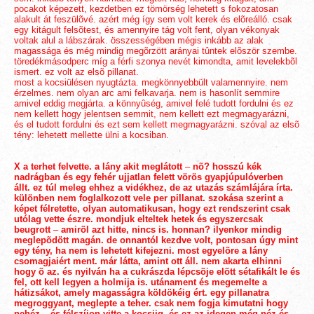
pocakot képezett, kezdetben ez tömörség lehetett s fokozatosan
alakult át feszülõvé. azért még így sem volt kerek és elõreálló. csak
egy kitágult felsõtest, és amennyire tág volt fent, olyan vékonyak
voltak alul a lábszárak. összességében mégis inkább az alak
magassága és még mindig megõrzött arányai tûntek elõször szembe.
töredékmásodperc míg a férfi szonya nevét kimondta, amit levelekbõl
ismert. ez volt az elsõ pillanat.
most a kocsiülésen nyugtázta. megkönnyebbült valamennyire. nem
érzelmes. nem olyan arc ami felkavarja. nem is hasonlít semmire
amivel eddig megjárta. a könnyûség, amivel felé tudott fordulni és ez
nem kellett hogy jelentsen semmit, nem kellett ezt megmagyarázni,
és el tudott fordulni és ezt sem kellett megmagyarázni. szóval az elsõ
tény: lehetett mellette ülni a kocsiban.
X a terhet felvette. a lány akit meglátott
–
nõ? hosszú kék
nadrágban és egy fehér ujjatlan felett vörös gyapjúpulóverben
állt. ez túl meleg ehhez a vidékhez, de az utazás számlájára írta.
különben nem foglalkozott vele per pillanat. szokása szerint a
képet félretette, olyan automatikusan, hogy ezt rendszerint csak
utólag vette észre. mondjuk elteltek hetek és egyszercsak
beugrott
–
amirõl azt hitte, nincs is. honnan? ilyenkor mindig
meglepõdött magán. de onnantól kezdve volt, pontosan úgy mint
egy tény, ha nem is lehetett kifejezni. most egyelõre a lány
csomagjaiért ment. már látta, amint ott áll. nem akarta elhinni
hogy õ az. és nyilván ha a cukrászda lépcsõje elõtt sétafikált le és
fel, ott kell legyen a holmija is. utánament és megemelte a
hátizsákot, amely magasságra köldökéig ért. egy pillanatra
megroggyant, meglepte a teher. csak nem fogja kimutatni hogy
nehéz
–
és félszíjon vitte a kocsiig. és ez az idegen még néz és