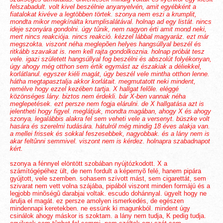
felszabadult. volt kivel beszélnie anyanyelvén, amit egyébként a
fiatalokat kivéve a legtöbben törtek. szonya nem eszi a krumplit,
mondta mikor megkínálta krumplisalátával. holnap ad egy listát. nincs
ideje szonyára gondolni. úgy tûnik, nem nagyon érti amit mond neki,
mert nincs reakciója. nincs reakció. kézzel lábbal magyaráz. ezt már
megszokta. viszont néha meglepõen helyes hangsúllyal beszél és
ritkább szavakat is. nem kell rajta gondolkoznia. holnap próbát tesz
vele. igazi született hangsúllyal fog beszélni és abszolút folyékonyan,
úgy ahogy még otthon sem értik egymást az északiak a déliekkel,
korlátlanul. egyszer kiéli magát, úgy beszél vele mintha otthon lenne.
hátha megtapasztalja akkor korlátait. megmutatott neki mindent,
remélve hogy ezzel kezében tartja. X hallgat felõle. eléggé
közönséges lány. biztos nem érdekli. bár X-ben vannak néha
meglepetések. ezt persze nem fogja elárulni. de X hallgatása azt is
jelentheti hogy figyel. meglátjuk, mondta magában, ahogy X és ahogy
szonya. legalábbis alakra fel sem veheti vele a versenyt. büszke volt
hasára és szerelmi tudására. hátulról még mindig 18 éves alakja van.
a mellei frissek és sokkal feszesebbek, nagyobbak. és a lány nem is
akar feltûnni semmivel. viszont nem is kérdez. holnapra szabadnapot
kért.
szonya a fénnyel elöntött szobában nyújtózkodott. X a
számítógépéhez ült, de nem fordult a képernyõ felé, hanem pipára
gyújtott, vele szemben. sohasem szívott mást, sem cigarettát, sem
szivarat nem vett volna szájába, pipából viszont minden formájú és a
legjobb minõségû darabjai voltak. escudo dohánnyal. ügyelt hogy ne
árulja el magát. ez persze amolyen ismerkedés, de egészen
mindennapi keretekben. ne essünk ki magunkból. mindent úgy
csinálok ahogy máskor is szoktam. a lány nem tudja, K pedig tudja.