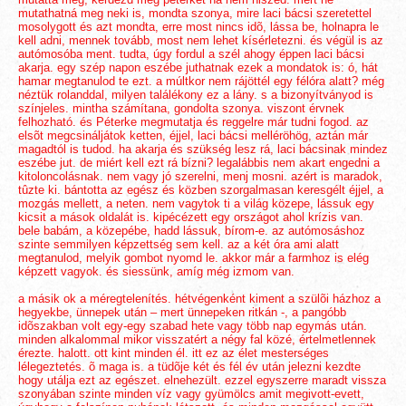
mutathatná meg neki is, mondta szonya, mire laci bácsi szeretettel
mosolygott és azt mondta, erre most nincs idõ, lássa be, holnapra le
kell adni, mennek tovább, most nem lehet kísérletezni. és végül is az
autómosóba ment. tudta, úgy fordul a szél ahogy éppen laci bácsi
akarja. egy szép napon eszébe juthatnak ezek a mondatok is: ó, hát
hamar megtanulod te ezt. a múltkor nem rájöttél egy félóra alatt? még
néztük rolanddal, milyen találékony ez a lány. s a bizonyítványod is
színjeles. mintha számítana, gondolta szonya. viszont érvnek
felhozható. és Péterke megmutatja és reggelre már tudni fogod. az
1
3
elsõt megcsináljátok ketten, éjjel, laci bácsi melléröhög, aztán már
magadtól is tudod. ha akarja és szükség lesz rá, laci bácsinak mindez
eszébe jut. de miért kell ezt rá bízni? legalábbis nem akart engedni a
kitoloncolásnak. nem vagy jó szerelni, menj mosni. azért is maradok,
tûzte ki. bántotta az egész és közben szorgalmasan keresgélt éjjel, a
mozgás mellett, a neten. nem vagytok ti a világ közepe, lássuk egy
kicsit a mások oldalát is. kipécézett egy országot ahol krízis van.
bele babám, a közepébe, hadd lássuk, bírom-e. az autómosáshoz
szinte semmilyen képzettség sem kell. az a két óra ami alatt
megtanulod, melyik gombot nyomd le. akkor már a farmhoz is elég
képzett vagyok. és siessünk, amíg még izmom van.
a másik ok a méregtelenítés. hétvégenként kiment a szülõi házhoz a
hegyekbe, ünnepek után – mert ünnepeken ritkán -, a pangóbb
idõszakban volt egy-egy szabad hete vagy több nap egymás után.
minden alkalommal mikor visszatért a négy fal közé, értelmetlennek
érezte. halott. ott kint minden él. itt ez az élet mesterséges
lélegeztetés. õ maga is. a tüdõje két és fél év után jelezni kezdte
hogy utálja ezt az egészet. elnehezült. ezzel egyszerre maradt vissza
szonyában szinte minden víz vagy gyümölcs amit megivott-evett,