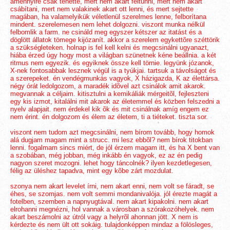
amennyire csak tehette, mert nem akart feltûnni, mert nem akart
csábítani, mert nem valakinek akart ott lenni, és mert sejtette
magában, ha valamelyikük véletlenül szerelmes lenne, felborítana
mindent. szerelemesen nem lehet dolgozni. viszont munka nélkül
felbomlik a farm. ne csináld meg egyszer kétszer az itatást és a
döglött állatok tömege kijózanít. akkor a szerelem egykettõre széttörik
a szükségleteken. holnap is fel kell kelni és megcsinálni ugyanazt,
hiába érzed úgy hogy most a világban szünetnek kéne beállnia. a két
ritmus nem egyezik. és egyiknek össze kell törnie. legyünk józanok,
X-nek fontosabbak lesznek végül is a tyúkjai. tartsuk a távolságot és
a szerepeket. én vendégmunkás vagyok, X házigazda, K az élettársa.
négy órát ledolgozom, a maradék idõvel azt csinálok amit akarok.
megvannak a céljaim. kitisztulni a kemikáliák mérgeitõl, fejleszteni
egy kis izmot, kitalálni mit akarok az életemmel és közben felszedni a
nyelv alapjait. nem érdekel kik õk és mit csinálnak amíg engem ez
nem érint. én dolgozom és élem az életem, ti a tiéteket. tiszta sor.
viszont nem tudom azt megcsinálni, nem bírom tovább, hogy homok
alá dugjam magam mint a strucc. mi lesz ebbõl? nem bírok titokban
lenni. fogalmam sincs miért, de jól érzem magam itt, és ha X bent van
a szobában, még jobban, még inkább én vagyok, ez az én pedig
nagyon szeret mozogni. lehet hogy táncolnék? ilyen kezdetlegesen,
félig az üléshez tapadva, mint egy kõbe zárt mozdulat.
szonya nem akart levelet írni, nem akart enni, nem volt se fáradt, se
éhes, se szomjas. nem volt semmi mondanivalója. jól érezte magát a
fotelben, szemben a napnyugtával. nem akart kipakolni. nem akart
elrohanni megnézni, hol vannak a városban a szórakozóhelyek. nem
akart beszámolni az útról vagy a helyrõl ahonnan jött. X nem is
kérdezte és nem ült ott sokáig. tulajdonképpen mindaz a fölösleges,