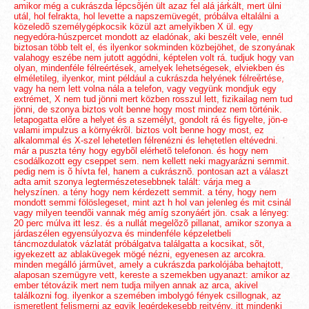
amikor még a cukrászda lépcsõjén ült azaz fel alá járkált, mert ülni
utál, hol felrakta, hol levette a napszemüvegét, próbálva eltalálni a
közeledõ személygépkocsik közül azt amelyikben X ül. egy
negyedóra-húszpercet mondott az eladónak, aki beszélt vele, ennél
biztosan több telt el, és ilyenkor sokminden közbejöhet, de szonyának
valahogy eszébe nem jutott aggódni, képtelen volt rá. tudjuk hogy van
olyan, mindenféle félreértések, amelyek lehetségesek, elviekben és
elméletileg, ilyenkor, mint például a cukrászda helyének félreértése,
vagy ha nem lett volna nála a telefon, vagy vegyünk mondjuk egy
extrémet, X nem tud jönni mert közben rosszul lett, fizikailag nem tud
jönni, de szonya biztos volt benne hogy most mindez nem történik.
letapogatta elõre a helyet és a személyt, gondolt rá és figyelte, jön-e
valami impulzus a környékrõl. biztos volt benne hogy most, ez
alkalommal és X-szel lehetetlen félrenézni és lehetetlen eltévedni.
már a puszta tény hogy egybõl elérhetõ telefonon. és hogy nem
csodálkozott egy cseppet sem. nem kellett neki magyarázni semmit.
pedig nem is õ hívta fel, hanem a cukrásznõ. pontosan azt a választ
adta amit szonya legtermészetesebbnek talált: várja meg a
helyszínen. a tény hogy nem kérdezett semmit. a tény, hogy nem
mondott semmi fölöslegeset, mint azt h hol van jelenleg és mit csinál
vagy milyen teendõi vannak még amíg szonyáért jön. csak a lényeg:
20 perc múlva itt lesz. és a nullát megelõzõ pillanat, amikor szonya a
járdaszélen egyensúlyozva és mindenféle képzeletbeli
táncmozdulatok vázlatát próbálgatva találgatta a kocsikat, sõt,
igyekezett az ablaküvegek mögé nézni, egyenesen az arcokra.
minden megálló jármûvet, amely a cukrászda parkolójába behajtott,
alaposan szemügyre vett, kereste a szemekben ugyanazt: amikor az
ember tétovázik mert nem tudja milyen annak az arca, akivel
találkozni fog. ilyenkor a szemében imbolygó fények csillognak, az
ismeretlent felismerni az egyik legérdekesebb rejtvény. itt mindenki