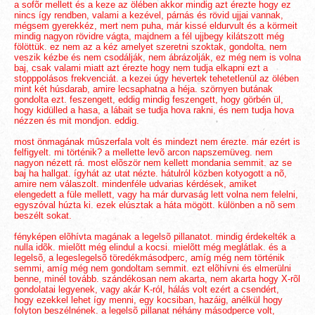
a sofõr mellett és a keze az ölében akkor mindig azt érezte hogy ez
nincs így rendben, valami a kezével, párnás és rövid ujjai vannak,
mégsem gyerekkéz, mert nem puha, már kissé eldurvult és a körmeit
mindig nagyon rövidre vágta, majdnem a fél ujjbegy kilátszott még
fölöttük. ez nem az a kéz amelyet szeretni szoktak, gondolta. nem
veszik kézbe és nem csodálják, nem ábrázolják, ez még nem is volna
baj, csak valami miatt azt érezte hogy nem tudja elkapni ezt a
stopppolásos frekvenciát. a kezei úgy hevertek tehetetlenül az ölében
mint két húsdarab, amire lecsaphatna a héja. szörnyen butának
gondolta ezt. feszengett, eddig mindig feszengett, hogy görbén ül,
hogy kidülled a hasa, a lábait se tudja hova rakni, és nem tudja hova
nézzen és mit mondjon. eddig.
most önmagának mûszerfala volt és mindezt nem érezte. már ezért is
felfigyelt. mi történik? a mellette levõ arcon napszemüveg. nem
nagyon nézett rá. most elõször nem kellett mondania semmit. az se
baj ha hallgat. ígyhát az utat nézte. hátulról közben kotyogott a nõ,
amire nem válaszolt. mindenféle udvarias kérdések, amiket
elengedett a füle mellett, vagy ha már durvaság lett volna nem felelni,
egyszóval húzta ki. ezek elúsztak a háta mögött. különben a nõ sem
beszélt sokat.
fényképen elõhívta magának a legelsõ pillanatot. mindig érdekelték a
nulla idõk. mielõtt még elindul a kocsi. mielõtt még meglátlak. és a
legelsõ, a legeslegelsõ töredékmásodperc, amíg még nem történik
semmi, amíg még nem gondoltam semmit. ezt elõhívni és elmerülni
benne, minél tovább. szándékosan nem akarta, nem akarta hogy X-rõl
gondolatai legyenek, vagy akár K-ról, hálás volt ezért a csendért,
hogy ezekkel lehet így menni, egy kocsiban, hazáig, anélkül hogy
folyton beszélnének. a legelsõ pillanat néhány másodperce volt,