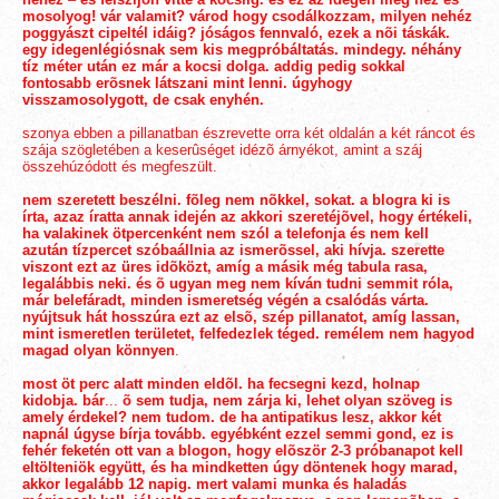
mosolyog! vár valamit? várod hogy csodálkozzam, milyen nehéz
poggyászt cipeltél idáig? jóságos fennvaló, ezek a nõi táskák.
egy idegenlégiósnak sem kis megpróbáltatás. mindegy. néhány
tíz méter után ez már a kocsi dolga. addig pedig sokkal
fontosabb erõsnek látszani mint lenni. úgyhogy
visszamosolygott, de csak enyhén.
szonya ebben a pillanatban észrevette orra két oldalán a két ráncot és
szája szögletében a keserûséget idézõ árnyékot, amint a száj
összehúzódott és megfeszült.
nem szeretett beszélni. fõleg nem nõkkel, sokat. a blogra ki is
írta, azaz íratta annak idején az akkori szeretéjõvel, hogy értékeli,
ha valakinek ötpercenként nem szól a telefonja és nem kell
azután tízpercet szóbaállnia az ismerõssel, aki hívja. szerette
viszont ezt az üres idõközt, amíg a másik még tabula rasa,
legalábbis neki. és õ ugyan meg nem kíván tudni semmit róla,
már belefáradt, minden ismeretség végén a csalódás várta.
nyújtsuk hát hosszúra ezt az elsõ, szép pillanatot, amíg lassan,
mint ismeretlen területet, felfedezlek téged. remélem nem hagyod
magad olyan könnyen
.
most öt perc alatt minden eldõl. ha fecsegni kezd, holnap
kidobja. bár
...
õ sem tudja, nem zárja ki, lehet olyan szöveg is
amely érdekel? nem tudom. de ha antipatikus lesz, akkor két
napnál úgyse bírja tovább. egyébként ezzel semmi gond, ez is
fehér feketén ott van a blogon, hogy elõször 2-3 próbanapot kell
eltölteniök együtt, és ha mindketten úgy döntenek hogy marad,
akkor legalább 12 napig. mert valami munka és haladás