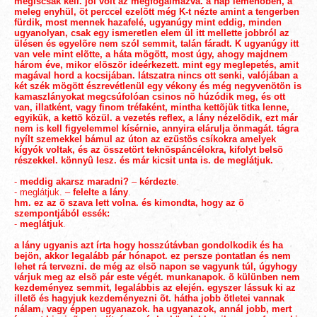
mégiscsak kell. jól volt az megfogalmazva. a nap lemenõben, a
meleg enyhül, öt perccel ezelõtt még K-t nézte amint a tengerben
fürdik, most mennek hazafelé, ugyanúgy mint eddig, minden
ugyanolyan, csak egy ismeretlen elem ül itt mellette jobbról az
ülésen és egyelõre nem szól semmit, talán fáradt. K ugyanúgy itt
van vele mint elõtte, a háta mögött, most úgy, ahogy majdnem
három éve, mikor elõször ideérkezett. mint egy meglepetés, amit
magával hord a kocsijában. látszatra nincs ott senki, valójában a
két szék mögött észrevétlenül egy vékony és még negyvenötön is
kamaszlányokat megcsúfolóan csinos nõ húzódik meg, és ott
van, illatként, vagy finom tréfaként, mintha kettõjük titka lenne,
egyikük, a kettõ közül. a vezetés reflex, a lány nézelõdik, ezt már
nem is kell figyelemmel kísérnie, annyira elárulja önmagát. tágra
nyílt szemekkel bámul az úton az ezüstös csíkokra amelyek
kígyók voltak, és az összetört teknõspáncélokra, kifolyt belsõ
részekkel. könnyû lesz. és már kicsit unta is. de meglátjuk.
-
meddig akarsz maradni?
–
kérdezte
.
- meglátjuk. –
felelte a lány
.
hm. ez az õ szava lett volna. és kimondta, hogy az õ
szempontjából essék:
-
meglátjuk
.
a lány ugyanis azt írta hogy hosszútávban gondolkodik és ha
bejön, akkor legalább pár hónapot. ez persze pontatlan és nem
lehet rá tervezni. de még az elsõ napon se vagyunk túl, úgyhogy
várjuk meg az elsõ pár este végét. munkanapok. õ külünben nem
kezdeményez semmit, legalábbis az elején. egyszer lássuk ki az
illetõ és hagyjuk kezdeményezni õt. hátha jobb ötletei vannak
nálam, vagy éppen ugyanazok. ha ugyanazok, annál jobb, mert