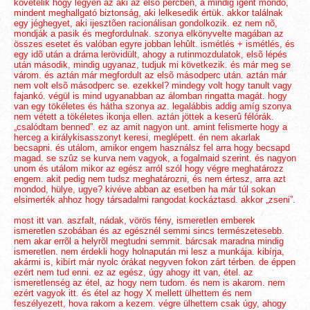
követelik hogy legyen az aki az elsõ percben, a mindig igent mondó,
mindent meghallgató biztonság, aki lelkesedik értük. akkor találnak
egy jéghegyet, aki ijesztõen racionálisan gondolkozik. ez nem nõ,
mondják a pasik és megfordulnak. szonya elkönyvelte magában az
összes esetet és valóban egyre jobban lehûlt. ismétlés + ismétlés, és
egy idõ után a dráma lerövidült, ahogy a rutinmozdulatok, elsõ lépés
után második, mindig ugyanaz, tudjuk mi következik. és már meg se
várom. és aztán már megfordult az elsõ másodperc után. aztán már
nem volt elsõ másodperc se. ezekkel? mindegy volt hogy tanult vagy
fajankó. végül is mind ugyanabban az álomban ringatta magát. hogy
van egy tökéletes és hátha szonya az. legalábbis addig amíg szonya
nem vétett a tökéletes ikonja ellen. aztán jöttek a keserû félórák.
„csalódtam benned”. ez az amit nagyon unt. amint felismerte hogy a
herceg a királykisasszonyt keresi, meglépett. én nem akarlak
becsapni. és utálom, amikor engem használsz fel arra hogy becsapd
magad. se szûz se kurva nem vagyok, a fogalmaid szerint. és nagyon
unom és utálom mikor az egész arról szól hogy végre meghatározz
engem. akit pedig nem tudsz meghatározni, és nem értesz, arra azt
mondod, hülye, ugye? kivéve abban az esetben ha már túl sokan
elsimerték ahhoz hogy társadalmi rangodat kockáztasd. akkor „zseni”.
most itt van. aszfalt, nádak, vörös fény, ismeretlen emberek
ismeretlen szobában és az egésznél semmi sincs természetesebb.
nem akar errõl a helyrõl megtudni semmit. bárcsak maradna mindig
ismeretlen. nem érdekli hogy holnapután mi lesz a munkája. kibírja,
akármi is, kibírt már nyolc órákat negyven fokon zárt térben. de éppen
ezért nem tud enni. ez az egész, úgy ahogy itt van, étel. az
ismeretlenség az étel, az hogy nem tudom. és nem is akarom. nem
ezért vagyok itt. és étel az hogy X mellett ülhettem és nem
feszélyezett, hova rakom a kezem. végre ülhettem csak úgy, ahogy