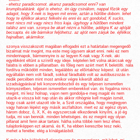
-
ehetsz paradicsomot. akarsz paradicsomot enni? van
krumplisalátánk. éjjel is ehetsz. én úgy csinálom, nappal fõzök egy
adagot, hogy X-nek is legyen mit ennie, aztán a hûtõbe dobom. lehet
hogy te éjfélkor akarsz felkelni és enni és azt gondolod, K sucks,
mert nincs mit vagy nincs friss kaja. úgyhogy a hûtõben mindent
találsz ami van. szonya be akart nézni a hûtõbe, addigra K az ajtóját
becsapta. és ide bármikor feljöhetsz. az ajtót nem zárjuk be. éjfélkor,
hajnalban, akármikor.
szonya visszakozott magában elfogadni ezt a határtalan megengedõ
bizalmat már megint, ma este meg úgysem akart enni. neki ez nem
mindennapok, bármennyire is az legyen K-nak vagy X-nek. aki
egyébként eltûnt a színrõl egy ideje. képtelen lett volna akárcsak egy
falatra is ebben a pillanatban. és fõleg nem azért mert K beletölti. nála
fordítva mûködött minden, legalábbis az elõírtakhoz képest. út után
egyáltalán nem volt fáradt, sokkal fáradtabb volt az autóbuszozás n-
nedik percében mint most amikor végre kikerült abból az
izzadságpárával teli konzervdobozból és egy teljesen ismeretlen
környezetben, teljesen ismeretlen emberekkel van. és fogalma nincs
megint, mi lesz holnap, vajon nem gondolja-e meg magát és nem
utazik-e vissza két nap után és akkor röhögnie kell magán ismét,
hogy csak azért utazott ide le, a Szél országába, hogy megtegyen
vagy hatvan lépést egy másik aszfaltúton. mert ez az egész olyan,
három doboz, õ, X, K, és egyszercsak elkezdenek kinyílni, a jó ég
tudja, mi van bennük. minden lehetséges. és ez megint egy olyan
pillanat amit fenn akar tartani. hátha soha többé nem lesz éhes.
tulajdonképpen ezt akarná. és K, ha ebben keresztbe tesz neki,
mehet a fenébe. elég a kínálgatásból.