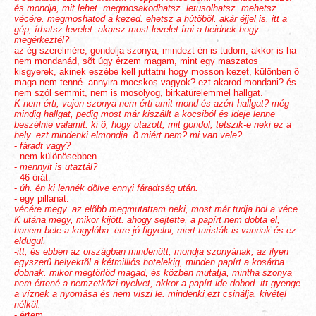
és mondja, mit lehet. megmosakodhatsz. letusolhatsz. mehetsz
vécére. megmoshatod a kezed. ehetsz a hûtõbõl. akár éjjel is. itt a
gép, írhatsz levelet. akarsz most levelet írni a tieidnek hogy
megérkeztél?
az ég szerelmére, gondolja szonya, mindezt én is tudom, akkor is ha
nem mondanád, sõt úgy érzem magam, mint egy maszatos
kisgyerek, akinek eszébe kell juttatni hogy mosson kezet, különben õ
maga nem tenné. annyira mocskos vagyok? ezt akarod mondani? és
nem szól semmit, nem is mosolyog, birkatürelemmel hallgat.
K nem érti, vajon szonya nem érti amit mond és azért hallgat? még
mindig hallgat, pedig most már kiszállt a kocsiból és ideje lenne
beszélnie valamit. ki õ, hogy utazott, mit gondol, tetszik-e neki ez a
hely. ezt mindenki elmondja. õ miért nem? mi van vele?
-
fáradt vagy?
- nem különösebben.
-
mennyit is utaztál?
- 46 órát.
-
úh. én ki lennék dõlve ennyi fáradtság után.
- egy pillanat.
vécére megy. az elõbb megmutattam neki, most már tudja hol a véce.
K utána megy, mikor kijött. ahogy sejtette, a papírt nem dobta el,
hanem bele a kagylóba. erre jó figyelni, mert turisták is vannak és ez
eldugul.
-
itt, és ebben az országban mindenütt, mondja szonyának, az ilyen
egyszerû helyektõl a kétmilliós hotelekig, minden papírt a kosárba
dobnak. mikor megtörlöd magad, és közben mutatja, mintha szonya
nem értené a nemzetközi nyelvet, akkor a papírt ide dobod. itt gyenge
a víznek a nyomása és nem viszi le. mindenki ezt csinálja, kivétel
nélkül.
- értem.