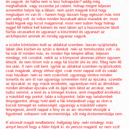
én vagyok. és hátha nem is lesz holnapután? addig még
meghalhatok. vagy eszembe jut valami. holnap megint teljesen
ismeretlen helyre lép a lábam. nem azért megyek körül hogy
megtudjam mi van itt – hanem hogy lássam hogy egészen más mint
ami eddig volt. és mikor minden leszakadt akkor maradok én. most
hadd legyek egy kicsit magammal. most nem tudom hogy holnap
reggel fél hétkor kell kelnem és nem látom azt a húszezerszer látott
fûzfás utcasarkot és ugyanazt a köszönést és ugyanazt az
arckifejezést aminek én mindig ugyanaz vagyok.
a szürke köntösben leült az ablakkal szemben. lassan nyújtóztatta
lábait ülés közben és aztán a derekát. neki az természetes volt – és
ha már itt minden más, és minden feje tetejére állhat, teljesen
mindegy, mit csinálok. nekik az a környezet ahonnan jöttem úgysem
létezik. és nem bírom már a négy fal között ülni és ülni, fõleg nem 46
óra után. X nem volt bent. ígyhát az ablakkal szemben nyújtózkodott,
csak magának, ahogy otthon éjjel. csak most nappal volt és valaki
más házában. neki ez nem számított. ugyanúgy törölve minden
ismerõs és ami itt van ugyanúgy ismeretlen mint az éjszaka. szerette
az éjszakát. ez egy másik érzékelés, ugyanolyan mint az álmokban.
minden álmában éjszaka volt és éjjel nem látod az arcokat, nem
tudsz semmit, a teret és a tömeget kivéve, amit magadból érzékelsz.
a másikból egy pontot, talán a súlypontot, talán egy tartalombeli
lényegpontot, ahogy hold alatt a fák kiterjedését vagy az úton a
kocsik tömegét és sebességét, ugyanúgy a másikból valami
lényegeset, amirõl nappal a fény és az arc részletei elvonják a
figyelmed. sohasem volt arcmemóriája. sõt még érzésmemóriája sem.
K elvonult magát rendbetenni. hallgatag lány. neki mindegy. más
annyit beszél hogy a fülén folyik ki. és persze magáról. ez nem szól