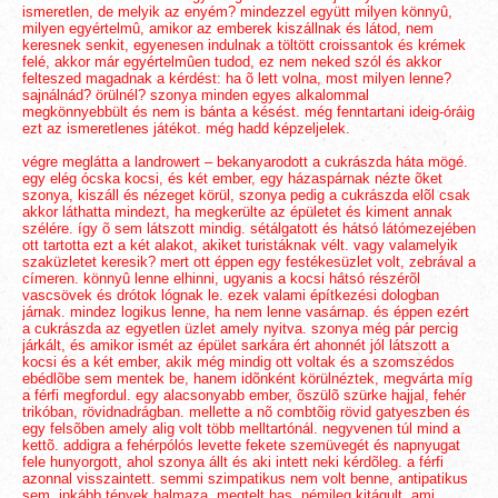
ismeretlen, de melyik az enyém? mindezzel együtt milyen könnyû,
milyen egyértelmû, amikor az emberek kiszállnak és látod, nem
keresnek senkit, egyenesen indulnak a töltött croissantok és krémek
felé, akkor már egyértelmûen tudod, ez nem neked szól és akkor
felteszed magadnak a kérdést: ha õ lett volna, most milyen lenne?
sajnálnád? örülnél? szonya minden egyes alkalommal
megkönnyebbült és nem is bánta a késést. még fenntartani ideig-óráig
ezt az ismeretlenes játékot. még hadd képzeljelek.
végre meglátta a landrowert – bekanyarodott a cukrászda háta mögé.
egy elég ócska kocsi, és két ember, egy házaspárnak nézte õket
szonya, kiszáll és nézeget körül, szonya pedig a cukrászda elõl csak
akkor láthatta mindezt, ha megkerülte az épületet és kiment annak
szélére. így õ sem látszott mindig. sétálgatott és hátsó látómezejében
ott tartotta ezt a két alakot, akiket turistáknak vélt. vagy valamelyik
szaküzletet keresik? mert ott éppen egy festékesüzlet volt, zebrával a
címeren. könnyû lenne elhinni, ugyanis a kocsi hátsó részérõl
vascsövek és drótok lógnak le. ezek valami építkezési dologban
járnak. mindez logikus lenne, ha nem lenne vasárnap. és éppen ezért
a cukrászda az egyetlen üzlet amely nyitva. szonya még pár percig
járkált, és amikor ismét az épület sarkára ért ahonnét jól látszott a
kocsi és a két ember, akik még mindig ott voltak és a szomszédos
ebédlõbe sem mentek be, hanem idõnként körülnéztek, megvárta míg
a férfi megfordul. egy alacsonyabb ember, õszülõ szürke hajjal, fehér
trikóban, rövidnadrágban. mellette a nõ combtõig rövid gatyeszben és
egy felsõben amely alig volt több melltartónál. negyvenen túl mind a
kettõ. addigra a fehérpólós levette fekete szemüvegét és napnyugat
fele hunyorgott, ahol szonya állt és aki intett neki kérdõleg. a férfi
azonnal visszaintett. semmi szimpatikus nem volt benne, antipatikus
sem. inkább tények halmaza. megtelt has, némileg kitágult, ami