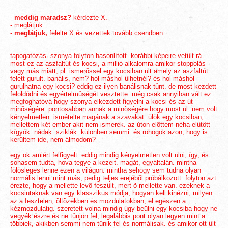
-
meddig maradsz?
kérdezte X.
- meglátjuk.
-
meglátjuk,
felelte X és vezettek tovább csendben.
tapogatózás. szonya folyton hasonlított. korábbi képeire vetült rá
most ez az aszfaltút és kocsi, a millió alkalomra amikor stoppolás
vagy más miatt, pl. ismerõssel egy kocsiban ült amely az aszfaltút
felett gurult. banális, nem? hol máshol ülhetnél? és hol máshol
gurulhatna egy kocsi? eddig ez ilyen banálisnak tûnt. de most kezdett
feloldódni és egyértelmûségét vesztette. még csak annyiban vált ez
megfoghatóvá hogy szonya elkezdett figyelni a kocsi és az út
minõségére. pontosabban annak a minõségére hogy most ül. nem volt
kényelmetlen. ismételte magának a szavakat: ülök egy kocsiban,
mellettem két ember akit nem ismerek. az úton elõttem néha elütött
kígyók. nádak. sziklák. különben semmi. és röhögök azon, hogy is
kerültem ide, nem álmodom?
egy ok amiért felfigyelt: eddig mindig kényelmetlen volt ülni, így, és
sohasem tudta, hova tegye a kezeit. magát, egyáltalán. mintha
fölösleges lenne ezen a világon. mintha sehogy sem tudna olyan
normális lenni mint más, pedig teljes erejébõl próbálkozott. folyton azt
érezte, hogy a mellette levõ feszült, mert õ mellette van. ezeknek a
kocsiutaknak van egy klasszikus módja, hogyan kell kinézni, milyen
az a fesztelen, öltözékben és mozdulatokban, el egészen a
kézmozdulatig. szeretett volna mindig úgy beülni egy kocsiba hogy ne
vegyék észre és ne tûnjön fel, legalábbis pont olyan legyen mint a
többiek, akikben semmi nem tûnik fel és normálisak. és amikor ott ült