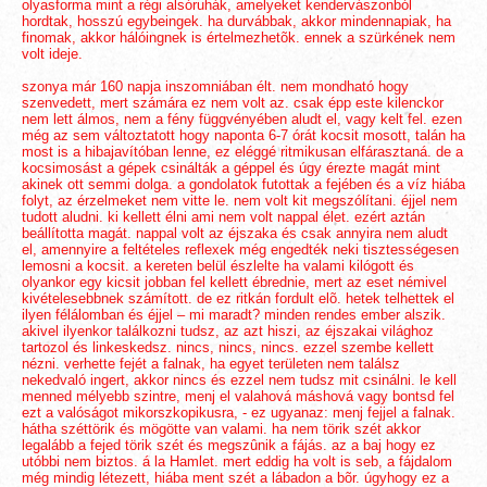
olyasforma mint a régi alsóruhák, amelyeket kendervászonból
hordtak, hosszú egybeingek. ha durvábbak, akkor mindennapiak, ha
finomak, akkor hálóingnek is értelmezhetõk. ennek a szürkének nem
volt ideje.
szonya már 160 napja inszomniában élt. nem mondható hogy
szenvedett, mert számára ez nem volt az. csak épp este kilenckor
nem lett álmos, nem a fény függvényében aludt el, vagy kelt fel. ezen
még az sem változtatott hogy naponta 6-7 órát kocsit mosott, talán ha
most is a hibajavítóban lenne, ez eléggé ritmikusan elfárasztaná. de a
kocsimosást a gépek csinálták a géppel és úgy érezte magát mint
akinek ott semmi dolga. a gondolatok futottak a fejében és a víz hiába
folyt, az érzelmeket nem vitte le. nem volt kit megszólítani. éjjel nem
tudott aludni. ki kellett élni ami nem volt nappal élet. ezért aztán
beállította magát. nappal volt az éjszaka és csak annyira nem aludt
el, amennyire a feltételes reflexek még engedték neki tisztességesen
lemosni a kocsit. a kereten belül észlelte ha valami kilógott és
olyankor egy kicsit jobban fel kellett ébrednie, mert az eset némivel
kivételesebbnek számított. de ez ritkán fordult elõ. hetek telhettek el
ilyen félálomban és éjjel – mi maradt? minden rendes ember alszik.
akivel ilyenkor találkozni tudsz, az azt hiszi, az éjszakai világhoz
tartozol és linkeskedsz. nincs, nincs, nincs. ezzel szembe kellett
nézni. verhette fejét a falnak, ha egyet területen nem találsz
nekedvaló ingert, akkor nincs és ezzel nem tudsz mit csinálni. le kell
menned mélyebb szintre, menj el valahová máshová vagy bontsd fel
ezt a valóságot mikorszkopikusra, - ez ugyanaz: menj fejjel a falnak.
hátha széttörik és mögötte van valami. ha nem törik szét akkor
legalább a fejed törik szét és megszûnik a fájás. az a baj hogy ez
utóbbi nem biztos. á la Hamlet. mert eddig ha volt is seb, a fájdalom
még mindig létezett, hiába ment szét a lábadon a bõr. úgyhogy ez a