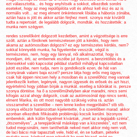
ezt válassztotta... és hogy enyhítsék a sokkot, elkezdtek sorolni
eseteket, hogy az meg repülõpilóta volt és ahhoz kell ész és az is
normális volt... az meg elment önkéntesnek líbiába a háborús zónába,
aztán haza is jött és akkor aztán férjhez ment. szonya már kívülrõl
tudta a repertoárt. de legalább dolgozik, mondták. és hozzátették: a
munka nem szégyen.
rendes szerelõként dolgozott kezdetben, amint a végzettsége is erre
szólt. aztán a fõnöknek természetesen jött a kérdés, hogy nem
akarna az autómosóban dolgozni? ez egy természetes kérdés, nem?
sokkal könnyebb munka, ha figyelembe vesszük, végül is
természetes, nem, hogy egy lánnyal, nõi alkalmazottal, hogy is
mondjam, érti, az embernek eszébe jut ilyesmi. a benzintöltés és a
kliensekkel való kapcsolat például startból mihállyal kapcsolatban
jutott eszébe, nem tudja, nem is gondolkozik ezen, de hát van
szonyának valami baja ezzel? persze látja hogy erõs meg ügyes,
csak hát éppen nincsen hely a mosóban és a szerelõhöz meg vannak
jelentkezõk ketten, legények, nagyon ügyesek és erõsek és azt hiszi,
egyértelmû hogy jobban bírják a munkát. esetleg a túlórákat is. persze
szonya döntése. ha õ a szerelõmûhelyben akar maradni, nincs semi
kifogás azzal ahogy dolgozik, csak az autómosónál épp nincs senki,
elment Marika, és ott most nagyobb szükség volna rá. aztán
visszamehet a szerelõbe – nem lenne kedve megpróbálni? stb stb.
szonya elõször határozottan kijelentette, õ a szerelõben marad. akkor
azonban elkezdtek fifikásabb problémájú kocsik kerülni. bizonyos
emberekéi, akik külön figyelmet kívántak, „mert az a legújabb széria”,
„ötszemélyes”, „a terepjáróknál másképp van a kiszerelés”, ezt nem
tudod megcsinálni, nem taníthetták neked mert akkor még nem volt,
de laci bácsi már tapasztalt vele, hidd el, én se tudtam, péterke
mutatta meg, kérdezd meg péterkét ha nem hiszed. mért ne