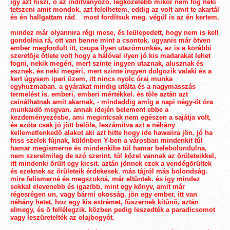
így azt hiszi, õ az indítványozó. legközelebb mikor nem fog neki
tetszeni amit mondok, azt felelhetem, eddig az volt amit te akartál
és én hallgattam rád
...
most fordítsuk meg. végül is az én kertem.
mindez már olyannira régi mese, és leülepedett, hogy nem is kell
gondolnia rá, ott van benne mint a csontok. ugyanis már ötven
ember megfordult itt, csupa ilyen utazómunkás, ez is a korábbi
szeretõje ötlete volt hogy a hálóval ilyen jó kis madarakat lehet
fogni, nekik megéri, mert szinte ingyen utaznak, alusznak és
esznek, és neki megéri, mert szinte ingyen dolgozik valaki és a
kert úgysem ipari üzem, itt nincs nyolc órai munka
egyhuzmaban. a gyárakat mindig utálta és a nagymasszás
termelést is. emberi, emberi mértékkel. és tõle aztán azt
csinálhatnak amit akarnak,
-
mindaddig amíg a napi négy-öt óra
munkaidõ megvan. annak idején belement ebbe a
kezdeményezésbe, ami megintcsak nem egészen a sajátja volt,
és azóta csak jó jött belõle, leszámítva azt a néhány
kellemetlenkedõ alakot aki azt hitte hogy ide hawaiira jön. jó ha
friss szelek fújnak, különben Y-ben a városban mindenkit túl
hamar megismerne és mindenkibe túl hamar belebolondulna,
nem szerelmileg de szó szerint. túl közel vannak az õrületeikkel,
itt mindenki õrült egy kicsit. aztán jönnek ezek a vendégõrültek
és ezeknek az õrületeik érdekesek. más tájról más bolondság.
mire felismerné és megszokná, már eltûntek. és így mindez
sokkal elevenebb és igazibb, mint egy könyv, amit már
régesrégen un, vagy bármi okosság. jön egy ember, itt van
néhány hetet, hoz egy kis extrémet, fûszernek kitûnõ, aztán
elmegy, és õ fellélegzik. közben pedig leszedték a paradicsomot
vagy leszüretelték az olajbogyót.