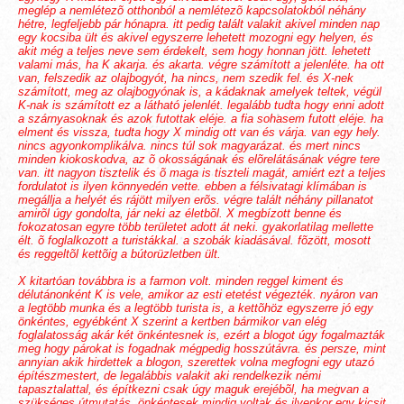
meglép a nemlétezõ otthonból a nemlétezõ kapcsolatokból néhány
hétre, legfeljebb pár hónapra. itt pedig talált valakit akivel minden nap
egy kocsiba ült és akivel egyszerre lehetett mozogni egy helyen, és
akit még a teljes neve sem érdekelt, sem hogy honnan jött. lehetett
valami más, ha K akarja. és akarta. végre számított a jelenléte. ha ott
van, felszedik az olajbogyót, ha nincs, nem szedik fel. és X-nek
számított, meg az olajbogyónak is, a kádaknak amelyek teltek, végül
K-nak is számított ez a látható jelenlét. legalább tudta hogy enni adott
a szárnyasoknak és azok futottak eléje. a fia sohasem futott eléje. ha
elment és vissza, tudta hogy X mindig ott van és várja. van egy hely.
nincs agyonkomplikálva. nincs túl sok magyarázat. és mert nincs
minden kiokoskodva, az õ okosságának és elõrelátásának végre tere
van. itt nagyon tisztelik és õ maga is tiszteli magát, amiért ezt a teljes
fordulatot is ilyen könnyedén vette. ebben a félsivatagi klímában is
megállja a helyét és rájött milyen erõs. végre talált néhány pillanatot
amirõl úgy gondolta, jár neki az életbõl. X megbízott benne és
fokozatosan egyre több területet adott át neki. gyakorlatilag mellette
élt. õ foglalkozott a turistákkal. a szobák kiadásával. fõzött, mosott
és reggeltõl kettõig a bútorüzletben ült.
X kitartóan továbbra is a farmon volt. minden reggel kiment és
délutánonként K is vele, amikor az esti etetést végezték. nyáron van
a legtöbb munka és a legtöbb turista is, a kettõhöz egyszerre jó egy
önkéntes, egyébként X szerint a kertben bármikor van elég
foglalatosság akár két önkéntesnek is, ezért a blogot úgy fogalmazták
meg hogy párokat is fogadnak mégpedig hosszútávra. és persze, mint
annyian akik hirdettek a blogon, szerettek volna megfogni egy utazó
építészmestert, de legalábbis valakit aki rendelkezik némi
tapasztalattal, és építkezni csak úgy maguk erejébõl, ha megvan a
szükséges útmutatás. önkéntesek mindig voltak és ilyenkor egy kicsit