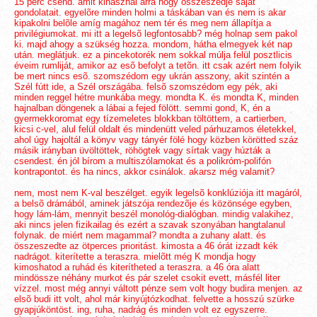
15 perc csend. amit kihasznál arra hogy összeszedje saját
gondolatait. egyelõre minden holmi a táskában van és nem is akar
kipakolni belõle amíg magához nem tér és meg nem állapítja a
privilégiumokat. mi itt a legelsõ legfontosabb? még holnap sem pakol
ki. majd ahogy a szükség hozza. mondom, hátha elmegyek két nap
után. meglátjuk. ez a pincekotorék nem sokkal múlja felül posztlicis
éveim rumliját, amikor az esõ befolyt a tetõn. itt csak azért nem folyik
be mert nincs esõ. szomszédom egy ukrán asszony, akit szintén a
Szél fútt ide, a Szél országába. felsõ szomszédom egy pék, aki
minden reggel hétre munkába megy. mondta K. és mondta K, minden
hajnalban döngenek a lábai a fejed fölött. semmi gond, K, én a
gyermekkoromat egy tízemeletes blokkban töltöttem, a cartierben,
kicsi c-vel, alul felül oldalt és mindenütt veled párhuzamos életekkel,
ahol úgy hajoltál a könyv vagy tányér fölé hogy közben körötted száz
másik irányban üvöltöttek, röhögtek vagy sírtak vagy húzták a
csendest. én jól bírom a multiszólamokat és a polikróm-polifón
kontrapontot. és ha nincs, akkor csinálok. akarsz még valamit?
nem, most nem K-val beszélget. egyik legelsõ konklúziója itt magáról,
a belsõ drámából, aminek játszója rendezõje és közönsége egyben,
hogy lám-lám, mennyit beszél monológ-dialógban. mindig valakihez,
aki nincs jelen fizikailag és ezért a szavak szonyában hangtalanul
folynak. de miért nem magammal? mondta a zuhany alatt. és
összeszedte az ötperces prioritást. kimosta a 46 órát izzadt kék
nadrágot. kiterítette a teraszra. mielõtt még K mondja hogy
kimoshatod a ruhád és kiterítheted a teraszra. a 46 óra alatt
mindössze néhány murkot és pár szelet csokit evett, másfél liter
vízzel. most még annyi váltott pénze sem volt hogy budira menjen. az
elsõ budi itt volt, ahol már kinyújtózkodhat. felvette a hosszú szürke
gyapjúköntöst. ing, ruha, nadrág és minden volt ez egyszerre.