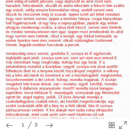
amit eddig el kellett játszani, vagy eljátszott és amit most nem
hazudott, felszabadult, elszállt és alatta elkezdett a felszín fele szállni
egy másik, eddig annyira kimondatlan réteg. amibõl semmi nem
látszik és nincsenek még rá szavak. éppen ezért azt lehet mondani
hogy nem történt semmi. éppen a történés hiánya, csupa hiányokban
kell fogalmaznunk. ül egy lány a napnyugtában, pipázik egy ember
ahogyan mindennap szokta, a társa ételt készít. semmi nem történik.
és mindez természetesen nem igaz. éppen most emelkednek és attól
hogy semmi nem történik, ritkul a levegõ. egy fokkal könnyebb. az
ember ilyenkor nem érez semmit. ritkuló sûrûségben ízetlennek
tûnnek, legjobb esetben furcsának a percek.
mindezidáig nincs semmi, gondolta X, szonya és K egyformán.
legfeljebb apró jelek. szonya sem ezt, sem azt nem eszi amivel K
már nekirohant hogy megkínálja. holnap hoz egy listát. X a
pekándiókra mutatott a kosárban. vegyél. szonya már jóval azelõtt
fölfedezte õket és a tenyere között hozzáfogott megtörni. a vékony
héj a bõre alá hatolt és kiserkent a vér a hüvelykujjából. megkóstolta,
összekeveredett a dió ízével. holnap, mondta magának. X ezután
megjelent tele kosár dióval. van – mutatta. egyél. késõbb, mondta
szonya X dallamos anyanyelvén. most!!! mondta kissé haragos-
ingerülten, kissé tréfásan X. mosolygott. szonyának egy filmrészlet
ugrott be. angol regény. pufók, 13 éves lánynak mondja a
csokoládégyáros családi rokon, aki késõbb megerõszakolja. egy
szelet csokoládé elõtt áll a lány és a férfi rákiált: bite it! szonya
párhuzamosan vetített. X kis alakját nem tudta volna elképzelni
erõszakosnak, márt csak azért sem mert intuitíven túl sok
büszkeséget talált benne. túl büszke ahhoz hogy valaha is
visszautasíthassák. ezért sohasem fog olyan ajánlatot tenni ami erre
bármilyen formában is lehetõséget ad. viszont megpróbálja kiváltani