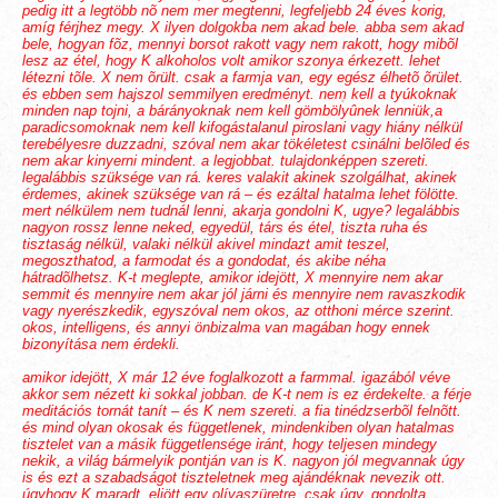
pedig itt a legtöbb nõ nem mer megtenni, legfeljebb 24 éves korig,
amíg férjhez megy. X ilyen dolgokba nem akad bele. abba sem akad
bele, hogyan fõz, mennyi borsot rakott vagy nem rakott, hogy mibõl
lesz az étel, hogy K alkoholos volt amikor szonya érkezett. lehet
létezni tõle. X nem õrült. csak a farmja van, egy egész élhetõ õrület.
és ebben sem hajszol semmilyen eredményt. nem kell a tyúkoknak
minden nap tojni, a bárányoknak nem kell gömbölyûnek lenniük,a
paradicsomoknak nem kell kifogástalanul piroslani vagy hiány nélkül
terebélyesre duzzadni, szóval nem akar tökéletest csinálni belõled és
nem akar kinyerni mindent. a legjobbat. tulajdonképpen szereti.
legalábbis szüksége van rá. keres valakit akinek szolgálhat, akinek
érdemes, akinek szüksége van rá
–
és ezáltal hatalma lehet fölötte.
mert nélkülem nem tudnál lenni, akarja gondolni K, ugye? legalábbis
nagyon rossz lenne neked, egyedül, társ és étel, tiszta ruha és
tisztaság nélkül, valaki nélkül akivel mindazt amit teszel,
megoszthatod, a farmodat és a gondodat, és akibe néha
hátradõlhetsz. K-t meglepte, amikor idejött, X mennyire nem akar
semmit és mennyire nem akar jól járni és mennyire nem ravaszkodik
vagy nyerészkedik, egyszóval nem okos, az otthoni mérce szerint.
okos, intelligens, és annyi önbizalma van magában hogy ennek
bizonyítása nem érdekli.
amikor idejött, X már 12 éve foglalkozott a farmmal. igazából véve
akkor sem nézett ki sokkal jobban. de K-t nem is ez érdekelte. a férje
meditációs tornát tanít
–
és K nem szereti. a fia tinédzserbõl felnõtt.
és mind olyan okosak és függetlenek, mindenkiben olyan hatalmas
tisztelet van a másik függetlensége iránt, hogy teljesen mindegy
nekik, a világ bármelyik pontján van is K. nagyon jól megvannak úgy
is és ezt a szabadságot tiszteletnek meg ajándéknak nevezik ott.
úgyhogy K maradt. eljött egy olívaszüretre. csak úgy, gondolta,