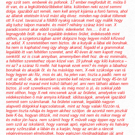
egy szót sem. emberek és pofonok. 17 ember megfordult itt, mióta õ
itt van, és a legkülönbözõbbeket látta. különben neki ezzel semmi
dolga. igazából azt reméli, nem kell annyit kijárnia a forró farmra, ahol
az állatok etetésén kívül mást alig élvez. minden nap órákat töltenek
ott X-szel. tavasszal a földtõl nyakig sárosak mert úgy mállik hogy
alig tudsz talpon maradni. és miért? néhány száraz kóró van. X
paradicsomot akar ebbõl csinálni. édenkertet. hm..... õ itt a
legnagyobb õrült. de ez legalább érdekes õrület, érdekesebb mint
otthon, a szigetországban azért dolgozni hogy legyen mibõl kifizesd
az adód. X szeretetében nem biztos. de a kutyák a lábai elé borulnak.
ha nem is kaphatod meg úgy ahogy akarod, fogadd el a grammokat.
legalább itt van feltétlen szeretet, amit 40 éven át nem kapott meg
senkitõl. ez is csak annyiban, amennyiben ételt hoz. de ez minimális,
a feltétlen szeretethez olyan közel van. 19 juhnak egy kiló kukorica
–
mi az? a száraz fû mellé. hát kapnak ezek enni? és mégis a lábaihoz
borulnak és akarják õt. és ha másképp nem, X-nek szüksége van rá
hogy legyen aki fõz, mos és aki, ha jelen van, tiszta a padló. nem ez
volt az elsõ ok, de keserûen szembe kell néznie azzal hogy 45-ön túl
körülbelül ez marad mint külsõ látható jel. ami nem látható abban nem
biztos. jó volt szeretkezni vele, és még most is jó, és sokkal jobb
mint otthon, hogy X-nek nincsenek azok az õrületei, amelyekre való
védekezésben õ már annyira kifáradt. idiótaságok, amelyek igazából
semmit sem számítanak. ha õrületei vannak, legalább nagyon
alapvetõ dolgokkal kapcsolatosak, mint az hogy valaki fõzzön rá,
legyen tiszta ruhája és legyen akihez szóljon. de azontúl nem piszkál
bele K-ba, hogyan öltözik, mit mond vagy mit nem és mikor megy el
és mikor jön haza. nem számít hogy K mûvelt vagy éppen egy szót
sem szól az iskoláiról, hogy vannak apró, egészen vékony és halvány
arany szõrszálak a lábán és a karján, hogy az arcán a ráncok
végérvényesen elmélyültek, hogy egészen rövidnadrágban jár, amit