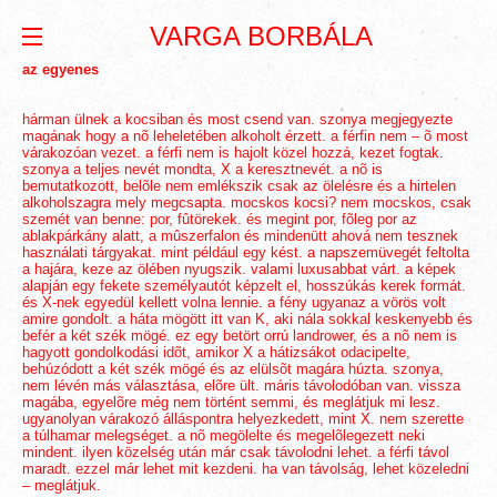
VARGA BORBÁLA
az egyenes
hárman ülnek a kocsiban és most csend van. szonya megjegyezte
magának hogy a nõ leheletében alkoholt érzett. a férfin nem – õ most
várakozóan vezet. a férfi nem is hajolt közel hozzá, kezet fogtak.
szonya a teljes nevét mondta, X a keresztnevét. a nõ is
bemutatkozott, belõle nem emlékszik csak az ölelésre és a hirtelen
alkoholszagra mely megcsapta. mocskos kocsi? nem mocskos, csak
szemét van benne: por, fûtörekek. és megint por, fõleg por az
ablakpárkány alatt, a mûszerfalon és mindenütt ahová nem tesznek
használati tárgyakat. mint például egy kést. a napszemüvegét feltolta
a hajára, keze az ölében nyugszik. valami luxusabbat várt. a képek
alapján egy fekete személyautót képzelt el, hosszúkás kerek formát.
és X-nek egyedül kellett volna lennie. a fény ugyanaz a vörös volt
amire gondolt. a háta mögött itt van K, aki nála sokkal keskenyebb és
befér a két szék mögé. ez egy betört orrú landrower, és a nõ nem is
hagyott gondolkodási idõt, amikor X a hátizsákot odacipelte,
behúzódott a két szék mögé és az elülsõt magára húzta. szonya,
nem lévén más választása, elõre ült. máris távolodóban van. vissza
magába, egyelõre még nem történt semmi, és meglátjuk mi lesz.
ugyanolyan várakozó álláspontra helyezkedett, mint X. nem szerette
a túlhamar melegséget. a nõ megölelte és megelõlegezett neki
mindent. ilyen közelség után már csak távolodni lehet. a férfi távol
maradt. ezzel már lehet mit kezdeni. ha van távolság, lehet közeledni
– meglátjuk.