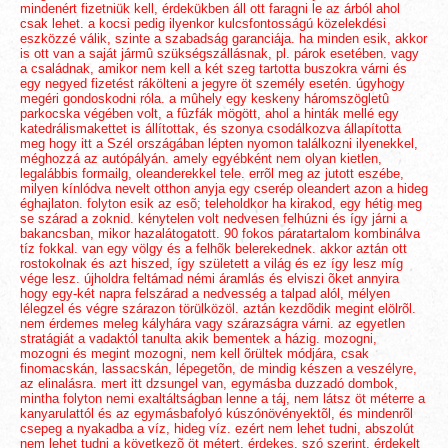
mindenért fizetniük kell, érdekükben áll ott faragni le az árból ahol
csak lehet. a kocsi pedig ilyenkor kulcsfontosságú közelekdési
eszközzé válik, szinte a szabadság garanciája. ha minden esik, akkor
is ott van a saját jármû szükségszállásnak, pl. párok esetében. vagy
a családnak, amikor nem kell a két szeg tartotta buszokra várni és
egy negyed fizetést rákölteni a jegyre öt személy esetén. úgyhogy
megéri gondoskodni róla. a mûhely egy keskeny háromszögletû
parkocska végében volt, a fûzfák mögött, ahol a hinták mellé egy
katedrálismakettet is állítottak, és szonya csodálkozva állapította
meg hogy itt a Szél országában lépten nyomon találkozni ilyenekkel,
méghozzá az autópályán. amely egyébként nem olyan kietlen,
legalábbis formailg, oleanderekkel tele. errõl meg az jutott eszébe,
milyen kínlódva nevelt otthon anyja egy cserép oleandert azon a hideg
éghajlaton. folyton esik az esõ; teleholdkor ha kirakod, egy hétig meg
se szárad a zoknid. kénytelen volt nedvesen felhúzni és így járni a
bakancsban, mikor hazalátogatott. 90 fokos páratartalom kombinálva
tíz fokkal. van egy völgy és a felhõk belerekednek. akkor aztán ott
rostokolnak és azt hiszed, így született a világ és ez így lesz míg
vége lesz. újholdra feltámad némi áramlás és elviszi õket annyira
hogy egy-két napra felszárad a nedvesség a talpad alól, mélyen
lélegzel és végre szárazon törülközöl. aztán kezdõdik megint elölrõl.
nem érdemes meleg kályhára vagy szárazságra várni. az egyetlen
stratágiát a vadaktól tanulta akik bementek a házig. mozogni,
mozogni és megint mozogni, nem kell õrültek módjára, csak
finomacskán, lassacskán, lépegetõn, de mindig készen a veszélyre,
az elinalásra. mert itt dzsungel van, egymásba duzzadó dombok,
mintha folyton nemi exaltáltságban lenne a táj, nem látsz öt méterre a
kanyarulattól és az egymásbafolyó kúszónövényektõl, és mindenrõl
csepeg a nyakadba a víz, hideg víz. ezért nem lehet tudni, abszolút
nem lehet tudni a következõ öt métert. érdekes, szó szerint. érdekelt