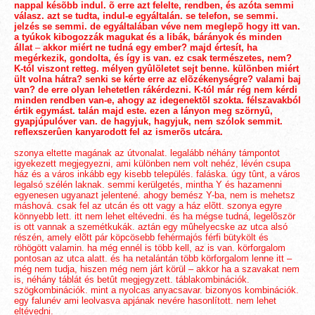
nappal késõbb indul. õ erre azt felelte, rendben, és azóta semmi
válasz. azt se tudta, indul-e egyáltalán. se telefon, se semmi.
jelzés se semmi. de egyáltalában véve nem meglepõ hogy itt van.
a tyúkok kibogozzák magukat és a libák, bárányok és minden
állat
–
akkor miért ne tudná egy ember? majd értesít, ha
megérkezik, gondolta, és így is van. ez csak természetes, nem?
K-tól viszont retteg. mélyen gyûlöletet sejt benne. különben miért
ült volna hátra? senki se kérte erre az elõzékenységre? valami baj
van? de erre olyan lehetetlen rákérdezni. K-tól már rég nem kérdi
minden rendben van-e, ahogy az idegenektõl szokta. félszavakból
értik egymást. talán majd este. ezen a lányon meg szörnyû,
gyapjúpulóver van. de hagyjuk, hagyjuk, nem szólok semmit.
reflexszerûen kanyarodott fel az ismerõs utcára.
szonya eltette magának az útvonalat. legalább néhány támpontot
igyekezett megjegyezni, ami különben nem volt nehéz, lévén csupa
ház és a város inkább egy kisebb település. faláska. úgy tûnt, a város
legalsó szélén laknak. semmi kerülgetés, mintha Y és hazamenni
egyenesen ugyanazt jelentené. ahogy bemész Y-ba, nem is mehetsz
máshová. csak fel az utcán és ott vagy a ház elõtt. szonya egyre
könnyebb lett. itt nem lehet eltévedni. és ha mégse tudná, legelõször
is ott vannak a szemétkukák. aztán egy mûhelyecske az utca alsó
részén, amely elõtt pár köpcösebb fehérmajós férfi bütykölt és
röhögött valamin. ha még ennél is több kell, az is van. körforgalom
pontosan az utca alatt. és ha netalántán több körforgalom lenne itt –
még nem tudja, hiszen még nem járt körül – akkor ha a szavakat nem
is, néhány táblát és betût megjegyzett. táblakombinációk.
szögkombinációk. mint a nyolcas anyacsavar. bizonyos kombinációk.
egy falunév ami leolvasva apjának nevére hasonlított. nem lehet
eltévedni.